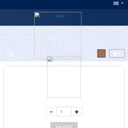
DE
einen Tag an! </p>
0
+ MwSt
KAUFEN