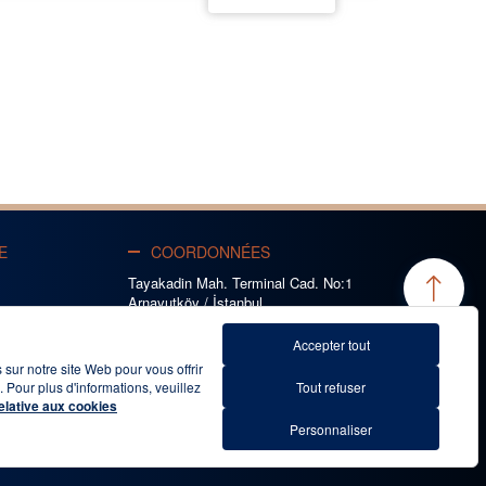
E
COORDONNÉES
Tayakadin Mah. Terminal Cad. No:1
Arnavutköy / İstanbul
R
444 1 IGA / 444 1 442
ION
Accepter tout
ist@igairport.aero
 sur notre site Web pour vous offrir
US
Pour plus d'informations, veuillez
Tout refuser
@igapass
relative aux cookies
Personnaliser