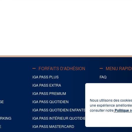
FORFAITS D'ADHÉSION
MENU RAPID
iGA PASS PLUS
FAQ
iGA PASS EXTRA
NOUS CONTACTE
iGA PASS PREMIUM
ACCORD D'ADHÉS
Nous utilisons des cookies
GE
iGA PASS QUOTIDIEN
À PROPOS DE NO
une expérience améliorée. 
iGA PASS QUOTIDIEN ENFANTS
consulter notre
Politique 
ARKING
iGA PASS INTÉRIEUR QUOTIDIEN
E
iGA PASS MASTERCARD