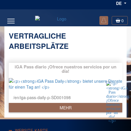
DE
0
VERTRAGLICHE
ARBEITSPLÄTZE
iGA Pass diario
¡Ofrece nuestros servicios por un
día!
/en/iga-pass-daily-p-SD001098
MEHR
WEBSITE-KARTE