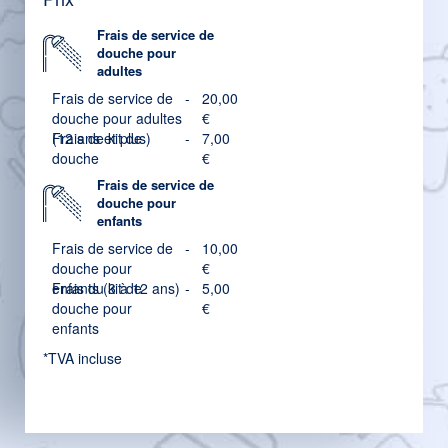
Frais de service de
douche pour
adultes
Frais de service de
-
20,00
douche pour adultes
€
(12 ans et plus)
Frais de kit de
-
7,00
douche
€
Frais de service de
douche pour
enfants
Frais de service de
-
10,00
douche pour
€
enfants (3 à 12 ans)
Frais du kit de
-
5,00
douche pour
€
enfants
*TVA incluse