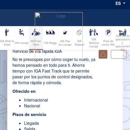
ES
Servicio de
iGA
aparcacoch
iGA Fast
iGA Meet &
iGA Pop
iGA
Pase de
iGA Lounge
iGA Buggy
Meeting
y
Track
Greet
Up Lounge
Sleepod
coche iGA
Lounge
aparcamien
iGA
Servicio de vía rápida iGA
0
No te preocupes por cómo coger tu vuelo, ya
hemos pensado en todo para ti. Ahorra
tiempo con IGA Fast Track que te permite
pasar por los puntos de control designados,
de forma rápida y cómoda.
Ofrecido en
Internacional
Nacional
Pisos de servicio
Llegada
Salida