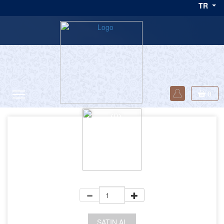
TR
hizmetler sizinle!</p>
0
+KDV
SATIN AL