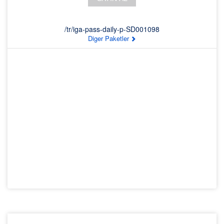
/tr/iga-pass-daily-p-SD001098
Diger Paketler