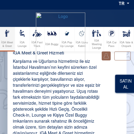
TR
İGA
İGA Meet
İGA
İGA Fast
İGA Pop
İGA Uyku
İGA Car
İGA Vale &
İGA Buggy
Meeting
& Greet
Lounge
Track
Up Lounge
Kabini
Pass
Otopark
Lounge
iGA Meet & Greet Hizmeti
0
Karşılama ve Uğurlama hizmetimiz ile siz
İstanbul Havalimanı’nın keyfini sürerken özel
asistanlarımız eşliğinde dilerseniz sizi
çiçeklerle karşılıyor, bavullarınızı alıyor,
SATIN
transferlerinizi gerçekleştiriyor ve size eşsiz bir
AL
havalimanı deneyimi yaşatıyoruz. Uçuş rotası
fark etmeksizin tüm yolcuların faydalanabildiği
servisimizde, hizmet tipine göre farklılık
gösterecek şekilde Hızlı Geçiş, Öncelikli
Check-in, Lounge ve Kişiye Özel Buggy
imkanlarını sunarak rahatınız ilk önceliğimiz
olmak üzere, tüm detayları sizin adınıza
düşünüyoruz. iGA Meet & Greet hizmetimiz