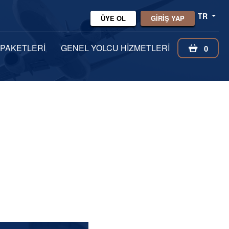
TR
ÜYE OL
GİRİŞ YAP
 PAKETLERİ
GENEL YOLCU HİZMETLERİ
0