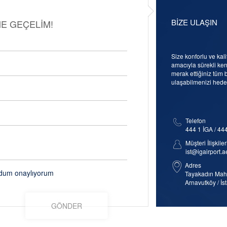
BİZE ULAŞIN
ME GEÇELİM!
Size konforlu ve kal
amacıyla sürekli kend
merak ettiğiniz tüm b
ulaşabilmenizi hedef
Telefon
444 1 İGA / 44
Müşteri İlişkiler
ist@igairport.a
Adres
dum onaylıyorum
Tayakadın Mah.
Arnavutköy / İs
GÖNDER