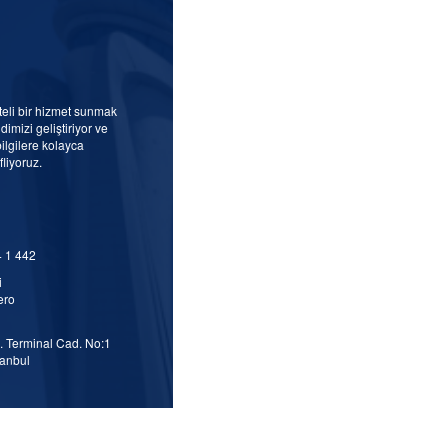
iteli bir hizmet sunmak
imizi geliştiriyor ve
ilgilere kolayca
liyoruz.
4 1 442
i
ero
 Terminal Cad. No:1
tanbul