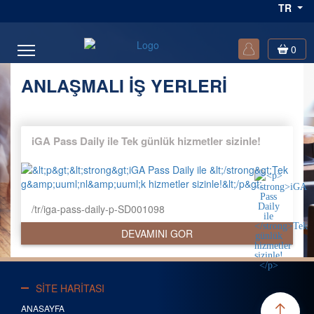
TR
0
ANLAŞMALI İŞ YERLERİ
iGA Pass Daily ile
Tek günlük hizmetler sizinle!
/tr/iga-pass-daily-p-SD001098
DEVAMINI GOR
SİTE HARİTASI
ANASAYFA