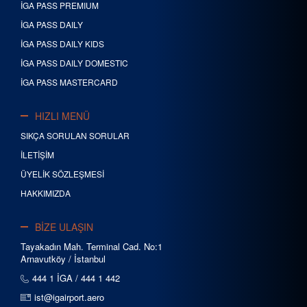
İGA PASS PREMIUM
İGA PASS DAILY
İGA PASS DAILY KIDS
İGA PASS DAILY DOMESTIC
İGA PASS MASTERCARD
HIZLI MENÜ
SIKÇA SORULAN SORULAR
İLETİŞİM
ÜYELİK SÖZLEŞMESİ
HAKKIMIZDA
BİZE ULAŞIN
Tayakadın Mah. Terminal Cad. No:1
Arnavutköy / İstanbul
444 1 İGA / 444 1 442
ist@igairport.aero