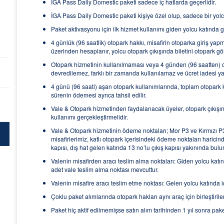
İGA Pass Daily Domestic paketi sadece iç hatlarda geçerlidir.
İGA Pass Daily Domestic paketi kişiye özel olup, sadece bir yolcu
Paket aktivasyonu için ilk hizmet kullanımı giden yolcu katında ge
4 günlük (96 saatlik) otopark hakkı, misafirin otoparka giriş yapm
üzerinden hesaplanır, yolcu otopark çıkışında biletini otopark gö
Otopark hizmetinin kullanılmaması veya 4 günden (96 saatten) 
devredilemez, farklı bir zamanda kullanılamaz ve ücret iadesi y
4 günü (96 saati) aşan otopark kullanımlarında, toplam otopark 
sürenin ödemesi ayrıca tahsil edilir.
Vale & Otopark hizmetinden faydalanacak üyeler, otopark çıkı
kullanımı gerçekleştirmelidir.
Vale & Otopark hizmetinin ödeme noktaları; Mor P3 ve Kırmızı P3
misafirlerimiz, katlı otopark içerisindeki ödeme noktaları haricind
kapısı, dış hat gelen katında 13 no’lu çıkış kapısı yakınında bul
Valenin misafirden aracı teslim alma noktaları: Giden yolcu katınd
adet vale teslim alma noktası mevcuttur.
Valenin misafire aracı teslim etme noktası: Gelen yolcu katında iç 
Çoklu paket alımlarında otopark hakları aynı araç için birleştirilem
Paket hiç aktif edilmemişse satın alım tarihinden 1 yıl sonra pak