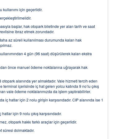
 kullanımı için geçerlidir.
rçekleştirilmelidir.
asıyla başlar, hak otopark biletinde yer alan tarih ve saat
revlisine ibraz etmek zorundadır.
daha az süreli kullanılması durumunda kalan hak
apılmaz.
kullanımından 4 gün (96 saat) düşürülerek kalan ekstra
şından önce manuel ödeme noktalarına uğrayarak hak
 otopark alanında yer almaktadır. Vale hizmeti tercih eden
e terminal içerisinde iç hat gelen yolcu katında 9 no’lu çıkış
unan vale ödeme noktalarımızda da işlem yaptırabilirler.
a iç hatlar için 2 nolu girişin karşısındadır. CIP alanında ise 1
hatlar için 9 nolu çıkış karşısındadır.
ez, otopark hakkı farklı araçlar için geçerlidir.
et süresi dolmaktadır.