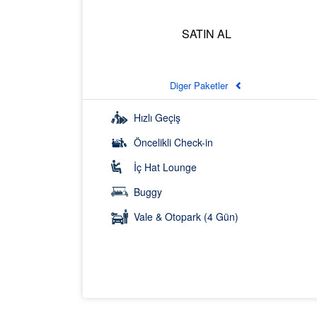
SATIN AL
Diger Paketler
Hızlı Geçiş
Öncelikli Check-in
İç Hat Lounge
Buggy
Vale & Otopark (4 Gün)