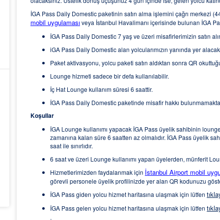
olacaksınız. Üstelik dönüş uçuşunuz 4 gün içinde ise, gelen yolcu katın
İGA Pass Daily Domestic paketinin satın alma işlemini çağrı merkezi (44
mobil uygulaması
veya İstanbul Havalimanı içerisinde bulunan İGA Pass
İGA Pass Daily Domestic 7 yaş ve üzeri misafirlerimizin satın alı
iGA Pass Daily Domestic alan yolcularımızın yanında yer alacak 0
Paket aktivasyonu, yolcu paketi satın aldıktan sonra QR okuttuğ
Lounge hizmeti sadece bir defa kullanılabilir.
İç Hat Lounge kullanım süresi 6 saattir.
İGA Pass Daily Domestic paketinde misafir hakkı bulunmamaktad
Koşullar
İGA Lounge kullanımı yapacak İGA Pass üyelik sahibinin lounge gi
zamanına kalan süre 6 saatten az olmalıdır. İGA Pass üyelik sahi
saat ile sınırlıdır.
6 saat ve üzeri Lounge kullanımı yapan üyelerden, münferit Lounge
İstanbul Airport mobil uy
Hizmetlerimizden faydalanmak için
görevli personele üyelik profilinizde yer alan QR kodunuzu göste
tıkla
İGA Pass giden yolcu hizmet haritasına ulaşmak için lütfen
tıkla
İGA Pass gelen yolcu hizmet haritasına ulaşmak için lütfen