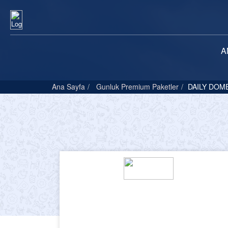
A
Ana Sayfa
Gunluk Premium Paketler
DAILY DOM
₺6,120.00
(KDV Dahil)