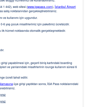
daki Buggy hizmetimizi de kullanabilirsiniz.
www.igapass.com
İstanbul Airport
4 1 442), web sitesi (
),
 satış noktalarından gerçekleştirebilirsiniz.
mı ve kullanımı için uygundur.
-6 yaş çocuk misafirlerimiz için paketimiz ücretsizdir.
u ilk hizmet noktasında otomatik gerçekleşmektedir.
ır.
rişi yapabilmesi için, geçerli biniş kartındaki boarding
pleri ve yanlarındaki misafirlerinin lounge kullanım süresi 6
 ücreti tahsil edilir.
gulamasına
üye girişi yaptıktan sonra, İGA Pass noktalarındaki
rebilirsiniz.
yınız
yınız