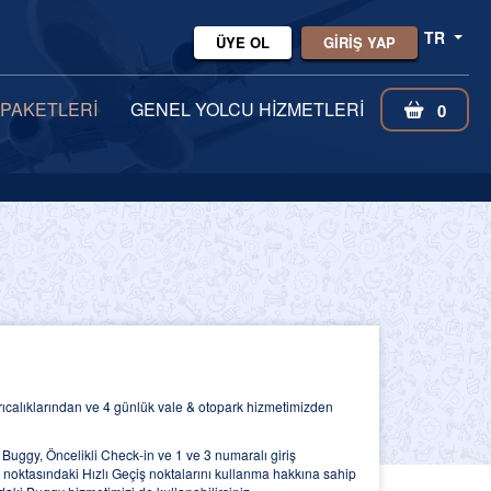
TR
ÜYE OL
GİRİŞ YAP
 PAKETLERİ
GENEL YOLCU HİZMETLERİ
0
rıcalıklarından ve 4 günlük vale & otopark hizmetimizden
, Buggy, Öncelikli Check-in ve 1 ve 3 numaralı giriş
ol noktasındaki Hızlı Geçiş noktalarını kullanma hakkına sahip