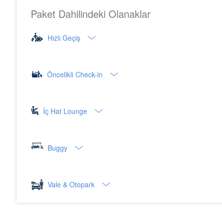
Paket Dahilindeki Olanaklar
Hızlı Geçiş
Öncelikli Check-in
İç Hat Lounge
Buggy
Vale & Otopark