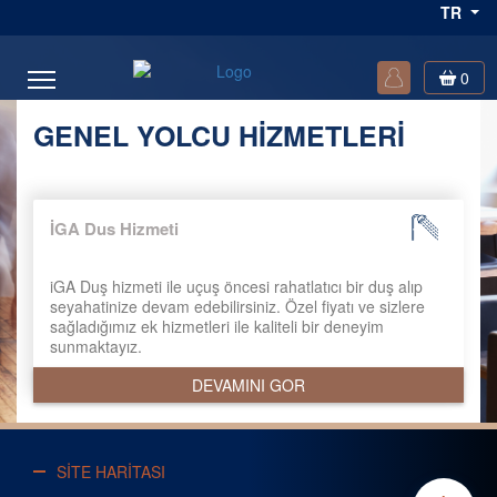
TR
0
GENEL YOLCU HİZMETLERİ
İGA Dus Hizmeti
iGA Duş hizmeti ile uçuş öncesi rahatlatıcı bir duş alıp
seyahatinize devam edebilirsiniz. Özel fiyatı ve sizlere
sağladığımız ek hizmetleri ile kaliteli bir deneyim
sunmaktayız.
DEVAMINI GOR
SİTE HARİTASI