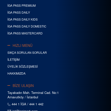
İGA PASS PREMIUM
İGA PASS DAILY
İGA PASS DAILY KIDS
İGA PASS DAILY DOMESTIC
İGA PASS MASTERCARD
HIZLI MENÜ
SIKÇA SORULAN SORULAR
İLETİŞİM
ÜYELİK SÖZLEŞMESİ
HAKKIMIZDA
BİZE ULAŞIN
Tayakadın Mah. Terminal Cad. No:1
Arnavutköy / İstanbul
444 1 İGA / 444 1 442
ist@igairport.aero