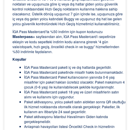
noktaları ve uçuşunuza göre iç veya dış hatlar giden yolcu güvenlik
kontrol noktasındaki Hızlı Geçiş noktalarını kullanma hakkına sahip
olacaksınız. Üstelik dönüş uçuşunuz 7 gün içinde ise, uçuşunuza göre
iç veya dış gelen yolcu katındaki Buggy ve uçuşunuz dış hat ise gelen
yolcu güvenlik kontrolündeki Hızlı Geçiş hizmetimizi kullanabilirsiniz.
İGA Pass Mastercard’ta %50 indirim için kupon kodunuzu
Masterpass+
sayfasından alın, İGA Pass Mastercard’ı sepetinize
ekleyin ve kodu sepetteki indirim kodu alanına girerek “4 gün
vale/otopark, hızlı geçiş, öncelikli check-in ve buggy” hizmetlerinden
%50 indirimle faydalanın.
Koşullar
İGA Pass Mastercard paketi iç ve dış hatlarda geçerlidir.
İGA Pass Mastercard paketinde misafir hakkı bulunmamaktadır.
İGA Pass Mastercard Paket kullanıcısının yanında 0-6 yaş
misafirler için paket hakları ücretsiz olacaktır. Paket maksimum 4
çocuk (0-6 yaş) ile kullanılabilecek şekilde kurgulanmıştır.
İGA Pass Mastercard paketi 18 yaş ve üzeri misafirlerin satın
alımı ve kullanımı için uygundur.
Paket aktivasyonu, yolcu paketi satın aldıktan sonra QR okuttuğu
ilk hizmet noktasında otomatik olarak gerçekleşir. Paketler, ilk
kullanım anı itibariyle 24 saat geçerlidir.
Paket aktivasyonu İstanbul Havalimanı Giden katında
gerçekleşmelidir.
Anlaşmalı havayolları listesi Öncelikli Check-in hizmetinin