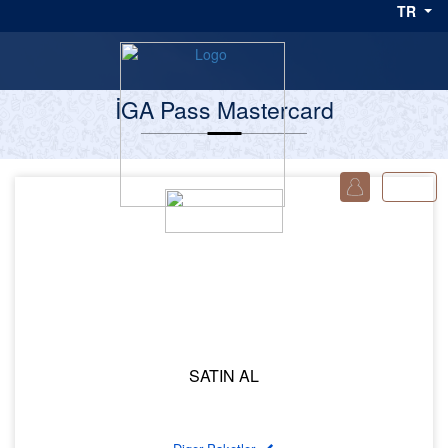
TR
İGA Pass Mastercard
0
€99.00
+KDV
SATIN AL