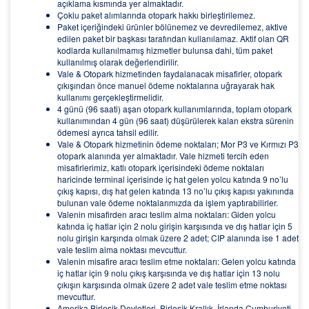
açıklama kısmında yer almaktadır.
Çoklu paket alımlarında otopark hakkı birleştirilemez.
Paket içeriğindeki ürünler bölünemez ve devredilemez, aktive
edilen paket bir başkası tarafından kullanılamaz. Aktif olan QR
kodlarda kullanılmamış hizmetler bulunsa dahi, tüm paket
kullanılmış olarak değerlendirilir.
Vale & Otopark hizmetinden faydalanacak misafirler, otopark
çıkışından önce manuel ödeme noktalarına uğrayarak hak
kullanımı gerçekleştirmelidir.
4 günü (96 saati) aşan otopark kullanımlarında, toplam otopark
kullanımından 4 gün (96 saat) düşürülerek kalan ekstra sürenin
ödemesi ayrıca tahsil edilir.
Vale & Otopark hizmetinin ödeme noktaları; Mor P3 ve Kırmızı P3
otopark alanında yer almaktadır. Vale hizmeti tercih eden
misafirlerimiz, katlı otopark içerisindeki ödeme noktaları
haricinde terminal içerisinde iç hat gelen yolcu katında 9 no’lu
çıkış kapısı, dış hat gelen katında 13 no’lu çıkış kapısı yakınında
bulunan vale ödeme noktalarımızda da işlem yaptırabilirler.
Valenin misafirden aracı teslim alma noktaları: Giden yolcu
katında iç hatlar için 2 nolu girişin karşısında ve dış hatlar için 5
nolu girişin karşında olmak üzere 2 adet; CIP alanında ise 1 adet
vale teslim alma noktası mevcuttur.
Valenin misafire aracı teslim etme noktaları: Gelen yolcu katında
iç hatlar için 9 nolu çıkış karşısında ve dış hatlar için 13 nolu
çıkışın karşısında olmak üzere 2 adet vale teslim etme noktası
mevcuttur.
Amerika Birleşik Devletleri, Birleşik Krallık, İrlanda Cumhuriyeti,